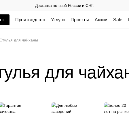
Доставка по всей России и СНГ.
ог
Производство
Услуги
Проекты
Акции
Sale
ные товары
Стулья для чайханы
тулья для чайха
 СП
Столешницы из пластика HPL,
Столешниц
кромка ПВХ
.
3 100 РУБ
3 432 РУБ.