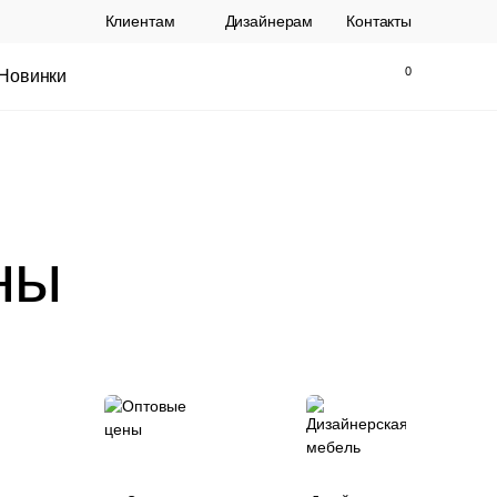
Клиентам
Дизайнерам
Контакты
Новинки
Найти
Закрыть
ны
ы Topalit Австрия
Стул Baxter СП
.
21 250 РУБ.