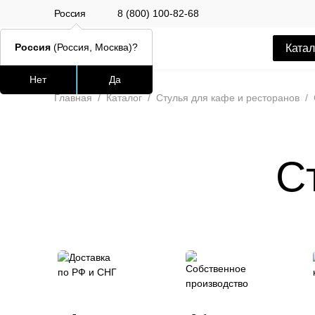
Россия
8 (800) 100-82-68
Россия
(Россия, Москва)?
Катал
Нет
Да
Часто ищут
Популяр
Главная
/
Каталог
/
Стулья для кафе и ресторанов
/
lars
ledger
С
окланд
шафран
Стул Alen
12 500 РУБ