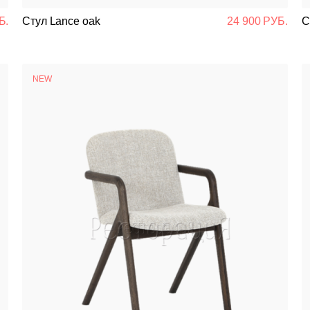
Подстолья
Б.
Стул Lance oak
24 900 РУБ.
С
Стулья
NEW
Кресла
Столешницы
Столы
Мягкая мебель
Мебель Loft
Мебель для улицы
Барные стойки