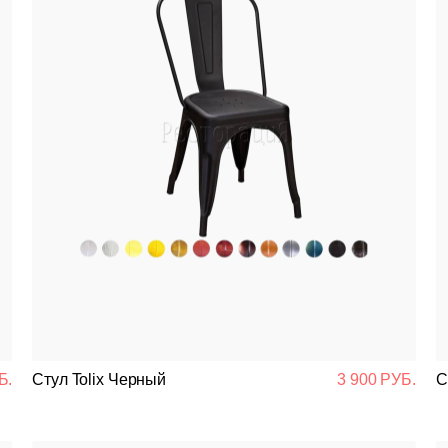
Б.
Стул Tolix Черный
3 900 РУБ.
С