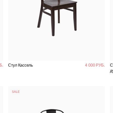
Б.
Стул Кассель
4 000 РУБ.
С
д
SALE