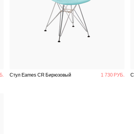
Б.
Стул Eames CR Бирюзовый
1 730 РУБ.
С