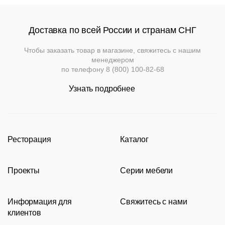
Доставка по всей России и странам СНГ
Чтобы заказать товар в магазине, свяжитесь с нашим
менеджером
по телефону
8 (800) 100-82-68
Узнать подробнее
Ресторация
Каталог
Производство
Каталог
Проекты
Серии мебели
Портфолио
Стулья
Акции
Современные рестораны
Кресла
Loft
Информация для
Свяжитесь с нами
Новости
Классические рестораны
Мягкая мебель
Tolix
клиентов
Видео
Восточные рестораны
Столешницы
Eames
8 (800) 100-82-68