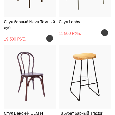
Стул барный Neva Темный
Стул Lobby
дуб
11 900 РУБ.
19 500 РУБ.
Стул Венский ELM N
Табурет барный Tractor