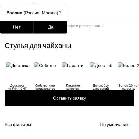
Россия
(Россия, Москва)?
Главная
/
Каталог
/
Стулья для кафе и ресторанов
/
Нет
Да
Стулья для чайханы
Подстолья для стола
Столешницы
Столы
Стулья для
Стулья для чайханы
Часто ищут
lars
ledger
Доставка
Собственное
Гарантия
Для любых
Более 20 лет
шафран
по РФ и СНГ
производство
качества
заведений
на рынке
Оставить заявку
окланд
Все фильтры
По умолчанию