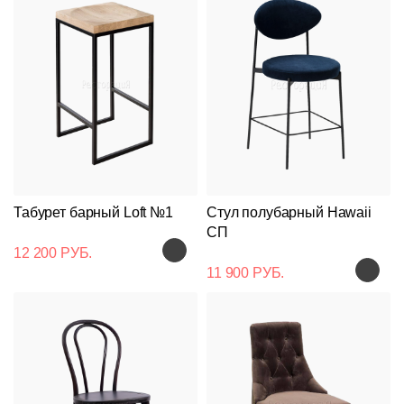
Табурет барный Loft №1
Стул полубарный Hawaii
СП
12 200 РУБ.
11 900 РУБ.