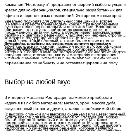
Компания "Ресторация" представляет широкий выбор стульев и
кресел для конференц-залов, специально разработанных для
офисов и переговорных помещений. Эти эргономичные кресла
идеально подходят для длительных совещаний и встреч
В наличии представлены модели кресел с разнообразными
руководителя с персоналом или посетителями. Благодаря
обивками – от натуральной кожи до экокожи и сетки, в
продуманному дизайну, кресла обеспечивают максимальный
различных цветовых решениях: классический черный, строгий
комфорт и поддержку, что делает их не только
серый, элегантный бежевый, а также более яркие оттенки,
функциональным, но и стильным решением для любого
Для удобства выбора наш интернет-магазин предлагает
такие как красный и синий, позволяя войти в любой офисный
офисного пространства.
различные фильтры, позволяющие сортировать товары по
интерьер. Особое внимание заслуживают дизайнерские модели
популярности, стоимости, цвету и материалу изготовления.
с металлическими ножками или на колесиках, что облегчает
перемещение по кабинету и не оставляет царапин на полу.
Выбор на любой вкус
В интернет-магазине Ресторация вы можете приобрести
изделия из любого материала: металл, хром, массив дуба,
искусственный ротанг и другие, а также в необходимой сборке
(с высокой спинкой или высоким сиденьем) или цвете: зеленый,
Купить кресла для конференц-залов от "Ресторация" можно
белый, светло коричневый и многие другие! Мы также
прямо сейчас в нашем интернет-магазине. Мы предлагаем
предлагаем комплекты мебели, что вам было проще выбрать
недорогие, но качественные решения, которые являются
необходимое решение. Наша мебель идеально подходит как