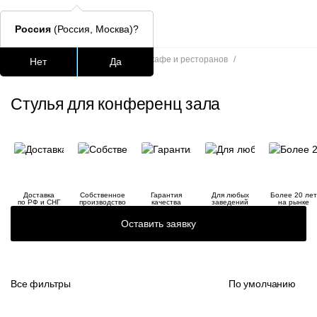
Россия
(Россия, Москва)?
Главная
/
Каталог
/
Стулья для кафе и ресторанов
/
Нет
Да
Стулья для конференц зала
Подстолья для стола
Столешницы
Столы
Стулья для
Стулья для конференц зала
Часто ищут
lars
ledger
Доставка
Собственное
Гарантия
Для любых
Более 20 лет
шафран
по РФ и СНГ
производство
качества
заведений
на рынке
Оставить заявку
окланд
Все фильтры
По умолчанию