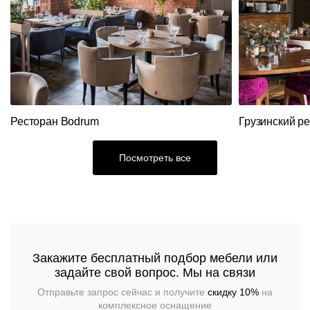
Кресла
каталог
Кресла
Банкетная
Столы
Барные
мебель
стойки
Пуфы
Подстолья
Диваны
Аксессуары
Круглые
Стойки
столы
ресепшн
Столы
Акции
Вешалки
Ресторан Bodrum
Грузинский р
Складные
Станции
Диваны
Распродажа
столы
официанта
Перегородки
Посмотреть все
Мебель
Диваны
Столы
Стеновые
из
панели
ротанга
Кресла
Стулья
Ресторанный
текстиль
Столы,
Закажите бесплатный подбор мебели или
столешницы,
задайте свой вопрос. Мы на связи
подстолья
Прочее
Отправьте запрос сейчас и получите
скидку 10%
на
комплексное оснащение