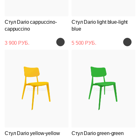
Стул Dario cappuccino-
Стул Dario light blue-light
cappuccino
blue
3 900 РУБ.
5 500 РУБ.
Подстолья
Клиентам
Стул Dario yellow-yellow
Стул Dario green-green
Стулья
Дизайнерам
О