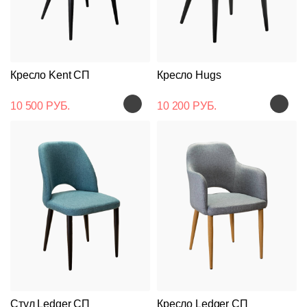
Кресло Kent СП
Кресло Hugs
10 500 РУБ.
10 200 РУБ.
Подстолья
Клиентам
Стулья
Дизайнерам
О
Чугунные
компании
Кресла
Контакты
Деревянные
Металлические
Производство
Столешницы
На
На
Деревянные
деревянном
Стул Ledger СП
Кресло Ledger СП
Документы
металлокаркасе