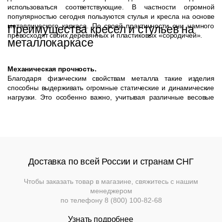
использоваться соответствующие. В частности огромной
популярностью сегодня пользуются стулья и кресла на основе
металлического каркаса. По своей практичности они намного
Преимущества кресел и стульев на
превосходят своих деревянных и пластиковых «сородичей».
металлокаркасе
Механическая прочность.
Благодаря физическим свойствам металла такие изделия
способны выдерживать огромные статические и динамические
нагрузки. Это особенно важно, учитывая различные весовые
категории посетителей таких заведений.
Устойчивость к агрессивным средам.
Стулья на металлокаркасе изготавливаются обычно на базе
стального профиля или трубы соответствующего размера с
гальванической отделкой (хромирование) или последующим
покрытием порошковой краской. Им не страшен ни дождь, ни
Доставка по всей России и странам СНГ
химические моющие средства, особенно если спинка и сиденья
также выполнены из практичных материалов.
Чтобы заказать товар в магазине, свяжитесь с нашим
менеджером
Легкость и компактность.
по телефону
8 (800) 100-82-68
Металлический каркас отличается малым удельным весом и
размерами. Такая мебель экономит место при хранении и
Узнать подробнее
позволяет оперативно увеличивать вместимость заведения в