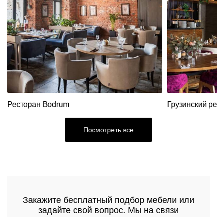
ресепшн
Столы
Акции
Вешалки
Складные
Станции
Диваны
Распродажа
столы
официанта
Перегородки
Мебель
Диваны
Столы
Стеновые
из
панели
ротанга
Кресла
Стулья
Ресторанный
Ресторан Bodrum
Грузинский р
текстиль
Столы,
столешницы,
Посмотреть все
подстолья
Прочее
Стулья
Закажите бесплатный подбор мебели или
задайте свой вопрос. Мы на связи