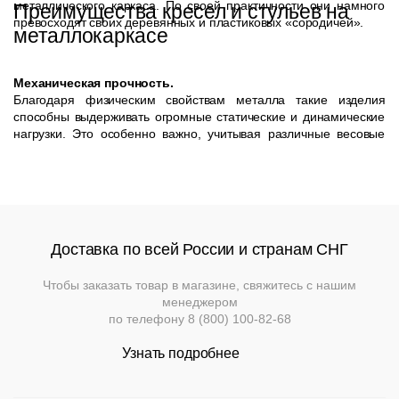
металлического каркаса. По своей практичности они намного
Преимущества кресел и стульев на
превосходят своих деревянных и пластиковых «сородичей».
металлокаркасе
Механическая прочность.
Благодаря физическим свойствам металла такие изделия
способны выдерживать огромные статические и динамические
нагрузки. Это особенно важно, учитывая различные весовые
категории посетителей таких заведений.
Устойчивость к агрессивным средам.
Стулья на металлокаркасе изготавливаются обычно на базе
стального профиля или трубы соответствующего размера с
гальванической отделкой (хромирование) или последующим
покрытием порошковой краской. Им не страшен ни дождь, ни
Доставка по всей России и странам СНГ
химические моющие средства, особенно если спинка и сиденья
также выполнены из практичных материалов.
Чтобы заказать товар в магазине, свяжитесь с нашим
менеджером
Легкость и компактность.
по телефону
8 (800) 100-82-68
Металлический каркас отличается малым удельным весом и
размерами. Такая мебель экономит место при хранении и
Узнать подробнее
позволяет оперативно увеличивать вместимость заведения в
случае необходимости.
Эстетичность.