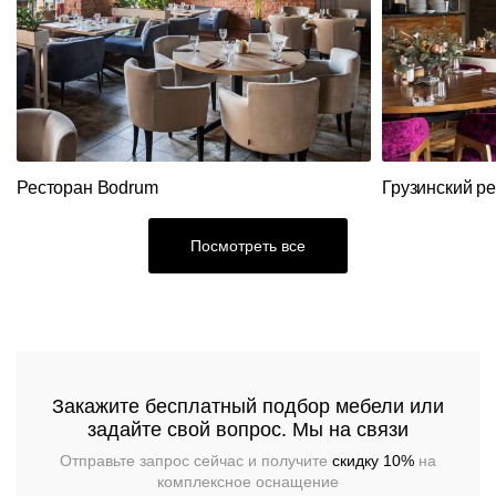
Вешалки
Складные
Станции
Диваны
Распродажа
столы
официанта
Перегородки
Мебель
Диваны
Столы
Стеновые
из
панели
ротанга
Кресла
Стулья
Ресторан Bodrum
Грузинский р
Ресторанный
текстиль
Столы,
Посмотреть все
столешницы,
подстолья
Прочее
Стулья
Закажите бесплатный подбор мебели или
задайте свой вопрос. Мы на связи
Отправьте запрос сейчас и получите
скидку 10%
на
комплексное оснащение