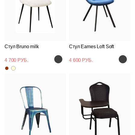
Стул Bruno milk
Стул Eames Loft Soft
4 700 РУБ.
4 600 РУБ.
Подстолья
Клиентам
Стулья
Дизайнерам
О
Чугунные
компании
Кресла
Контакты
Деревянные
Металлические
Производство