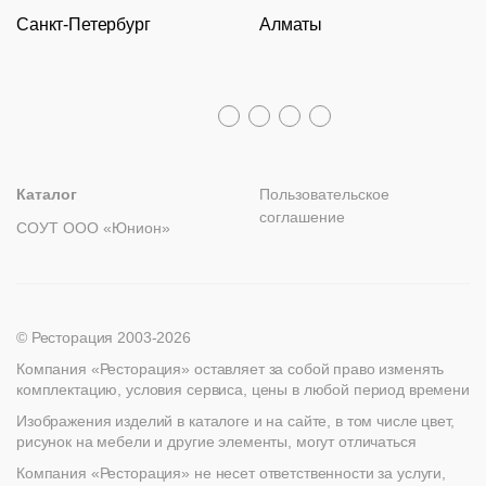
Оборудование
Задать вопрос
Санкт-Петербург
Алматы
Гарантии
Пн – Пт с 09:30 до 18:00
Столы
Политика возврата
Распродажа
8 (800) 100-82-68
Лизинг
+7 (812) 317-02-32
+7 (776) 007-04-78
msc@restoracia.ru
Мебель на заказ
spb@restoracia.ru
info@therestoracia.kz
Реквизиты
Каталог PDF
Каталог
Пользовательское
соглашение
СОУТ ООО «Юнион»
© Ресторация 2003-2026
Компания «Ресторация» оставляет за собой право изменять
комплектацию, условия сервиса, цены в любой период времени
Изображения изделий в каталоге и на сайте, в том числе цвет,
рисунок на мебели и другие элементы, могут отличаться
Компания «Ресторация» не несет ответственности за услуги,