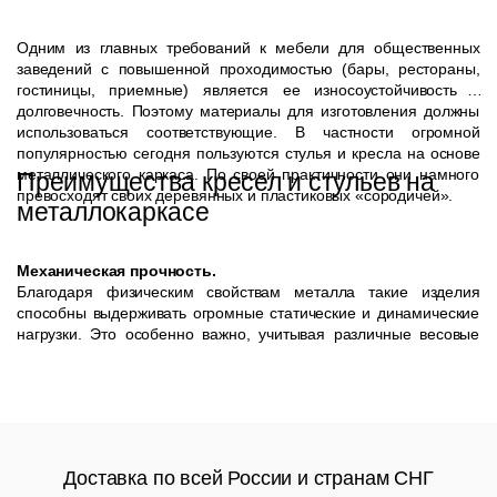
Одним из главных требований к мебели для общественных
заведений с повышенной проходимостью (бары, рестораны,
гостиницы, приемные) является ее износоустойчивость и
долговечность. Поэтому материалы для изготовления должны
использоваться соответствующие. В частности огромной
популярностью сегодня пользуются стулья и кресла на основе
металлического каркаса. По своей практичности они намного
Преимущества кресел и стульев на
превосходят своих деревянных и пластиковых «сородичей».
металлокаркасе
Механическая прочность.
Благодаря физическим свойствам металла такие изделия
способны выдерживать огромные статические и динамические
нагрузки. Это особенно важно, учитывая различные весовые
категории посетителей таких заведений.
Устойчивость к агрессивным средам.
Стулья на металлокаркасе изготавливаются обычно на базе
стального профиля или трубы соответствующего размера с
гальванической отделкой (хромирование) или последующим
покрытием порошковой краской. Им не страшен ни дождь, ни
Доставка по всей России и странам СНГ
химические моющие средства, особенно если спинка и сиденья