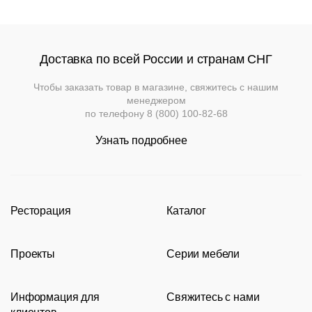
Доставка по всей России и странам СНГ
Чтобы заказать товар в магазине, свяжитесь с нашим
менеджером
по телефону
8 (800) 100-82-68
Узнать подробнее
Ресторация
Каталог
Производство
Каталог
Проекты
Серии мебели
Портфолио
Стулья
Акции
Современные рестораны
Кресла
Loft
Информация для
Свяжитесь с нами
Новости
Классические рестораны
Мягкая мебель
Tolix