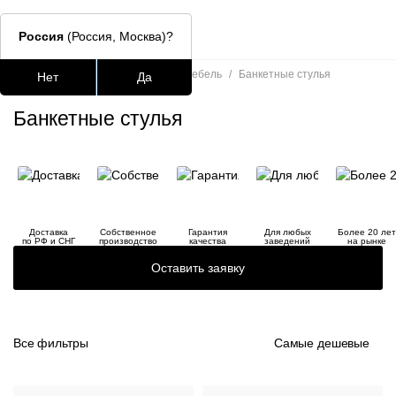
Россия
(Россия, Москва)?
Главная
/
Каталог
/
Банкетная мебель
/
Банкетные стулья
Нет
Да
Подстолья для стола
Столешницы
Столы
Стулья для
Банкетные стулья
Часто ищут
lars
ledger
Доставка
Собственное
Гарантия
Для любых
Более 20 лет
по РФ и СНГ
производство
качества
заведений
на рынке
окланд
Оставить заявку
шафран
Все фильтры
Самые дешевые