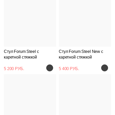
Стул Forum Steel с
Стул Forum Steel New с
каретной стяжкой
каретной стяжкой
5 200 РУБ.
5 400 РУБ.
Подстолья
Клиентам
Стулья
Дизайнерам
О
Чугунные
компании