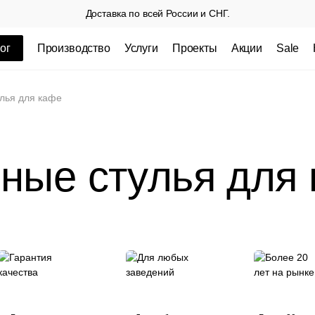
Доставка по всей России и СНГ.
ог
Производство
Услуги
Проекты
Акции
Sale
ные товары
лья для кафе
ные стулья для
 СП
Столешницы из пластика HPL,
Столешниц
кромка ПВХ
.
3 100 РУБ
3 432 РУБ.