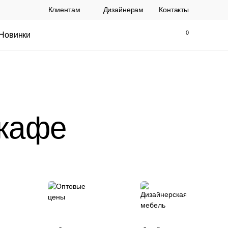
Клиентам
Дизайнерам
Контакты
Новинки
Найти
Закрыть
 кафе
ы Topalit Австрия
Стул Baxter СП
.
21 250 РУБ.