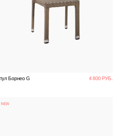
тул Борнео G
4 800 РУБ.
NEW