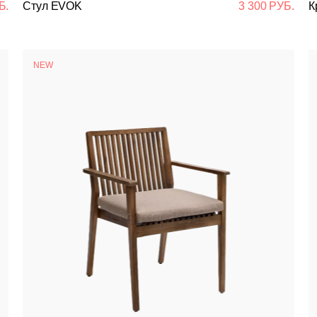
Б.
Стул EVOK
3 300 РУБ.
К
Подстолья
Стулья
NEW
Кресла
Столешницы
Столы
Мягкая мебель
Мебель Loft
Мебель для улицы
Барные стойки