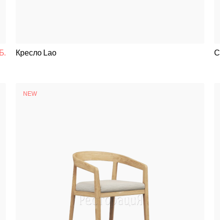
Банкетная мебель
Аксессуары
Б.
Кресло Lao
С
Акции
Распродажа
NEW