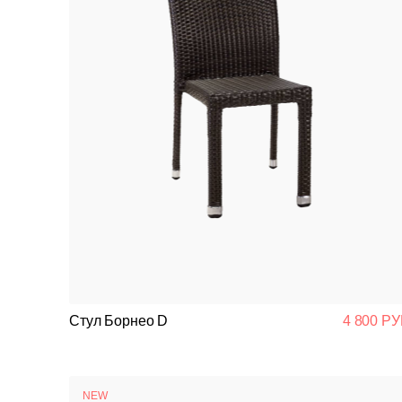
Стул Борнео D
4 800 РУ
NEW