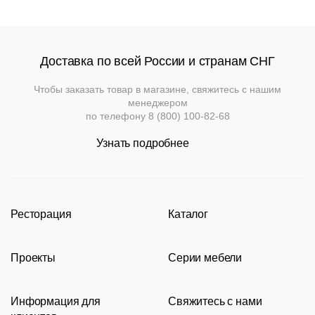
Доставка по всей России и странам СНГ
Чтобы заказать товар в магазине, свяжитесь с нашим
менеджером
по телефону
8 (800) 100-82-68
Узнать подробнее
Ресторация
Каталог
Производство
Каталог
Проекты
Серии мебели
Портфолио
Стулья
Акции
Современные рестораны
Кресла
Loft
Информация для
Свяжитесь с нами
Новости
Классические рестораны
Мягкая мебель
Tolix