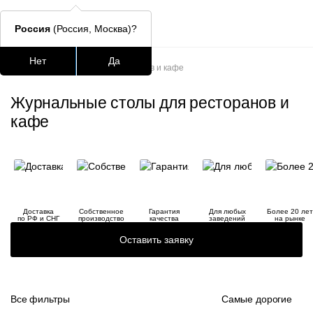
Россия
(Россия, Москва)?
Главная
/
Каталог
/
Столы
/
Нет
Да
Журнальные столы для ресторанов и кафе
Подстолья для стола
Столешницы
Столы
Стулья для
Журнальные столы для ресторанов и
Часто ищут
кафе
lars
ledger
шафран
Доставка
Собственное
Гарантия
Для любых
Более 20 лет
по РФ и СНГ
производство
качества
заведений
на рынке
окланд
Оставить заявку
Все фильтры
Самые дорогие