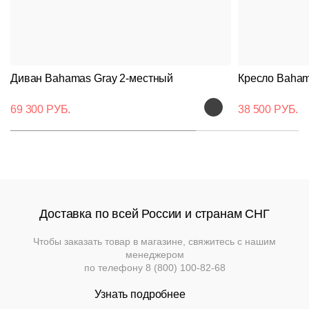
каркасе
цену
Столы
Для
уточняйте
Нержавеющая
помещений
Доставка
Пластиковые
у
сталь
Мягкая
На
и
На
менеджера
мебель
металлическом
деревянном
оплата
Для
каркасе
Барные
основании
Пластиковые
улицы
Диван Bahamas Gray 2-местный
Кресло Baham
Мебель
Диваны
Гарантии
Loft
На
69 300 РУБ.
38 500 РУБ.
Барные
металлическом
Модульные
Политика
Мебель
основании
Стулья
системы
возврата
для
и
улицы
кресла
Барные
Банкетки
Лизинг
столы
Барные
Стулья
Подстолья
стойки
Доставка по всей России и странам СНГ
Скачать
Кресла
каталог
Кресла
Банкетная
Столы
Барные
Чтобы заказать товар в магазине, свяжитесь с нашим
мебель
стойки
менеджером
Пуфы
по телефону
8 (800) 100-82-68
Подстолья
Диваны
Аксессуары
Круглые
Стойки
Узнать подробнее
столы
ресепшн
Столы