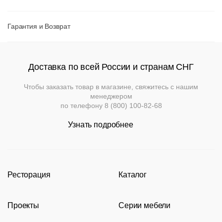
Гарантия и Возврат
Доставка по всей России и странам СНГ
Вернуться к
Подстолья
Клиентам
Чтобы заказать товар в магазине, свяжитесь с нашим
товару
Фильтры
Добавить
менеджером
Выбор
по телефону
8 (800) 100-82-68
опций
Стулья
Дизайнерам
О
Чугунные
может
компании
Узнать подробнее
повлиять
Кресла
Контакты
Деревянные
на
Металлические
Применить
Производство
итоговую
Столешницы
Сбросить
стоимоть
.
На
На
Деревянные
фильтр
Конечную
деревянном
Документы
металлокаркасе
Ресторация
Каталог
каркасе
цену
Столы
Для
Производство
Каталог
уточняйте
Нержавеющая
помещений
Доставка
Пластиковые
у
сталь
Проекты
Серии мебели
Портфолио
Стулья
Мягкая
На
и
На
менеджера
мебель
металлическом
деревянном
оплата
Акции
Современные рестораны
Кресла
Loft