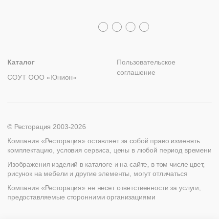
Политика возврата
Распродажа
8 (800) 100-82-68
Лизинг
+7 (812) 317-02-32
+7 (776) 007-04-78
msc@restoracia.ru
Мебель на заказ
spb@restoracia.ru
info@therestoracia.kz
Реквизиты
Каталог PDF
Каталог
Пользовательское
соглашение
СОУТ ООО «Юнион»
© Ресторация 2003-2026
Компания «Ресторация» оставляет за собой право изменять
комплектацию, условия сервиса, цены в любой период времени
Изображения изделий в каталоге и на сайте, в том числе цвет,
рисунок на мебели и другие элементы, могут отличаться
Компания «Ресторация» не несет ответственности за услуги,
предоставляемые сторонними организациями
Найти