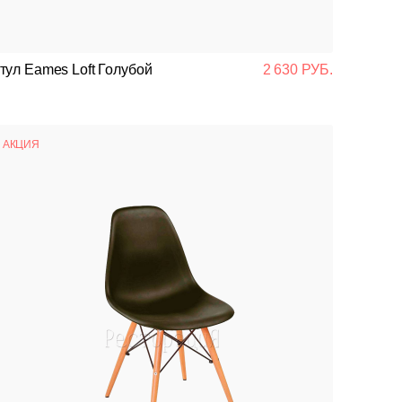
тул Eames Loft Голубой
2 630 РУБ.
АКЦИЯ
Чугунные
Деревянные
На деревянном каркасе
Для помещений
На деревянном основании
Диваны
Стулья и кресла
Стулья
Барные стойки
Круглые столы
Вешалки
Диваны
Метал
На мет
На мет
Для у
На ме
Модул
Подст
Кресл
Стойк
Склад
Перег
Кресл