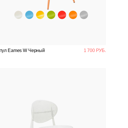
Нержавеющая сталь
Барные
Кресла
Диваны
Столы
Стулья
Ресторанный текстиль
Стулья
Пласт
Пуфы
Диван
Проче
тул Eames W Черный
1 700 РУБ.