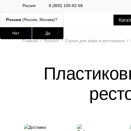
Россия
8 (800) 100-82-68
Россия
(Россия, Москва)?
Катал
Нет
Да
Часто ищут
Популяр
Главная
/
Каталог
/
Стулья для кафе и ресторанов
/
lars
ledger
Пластиковы
шафран
окланд
рест
Стул Alen
12 500 РУБ