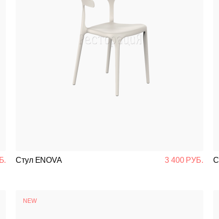
Б.
Стул ENOVA
3 400 РУБ.
С
NEW