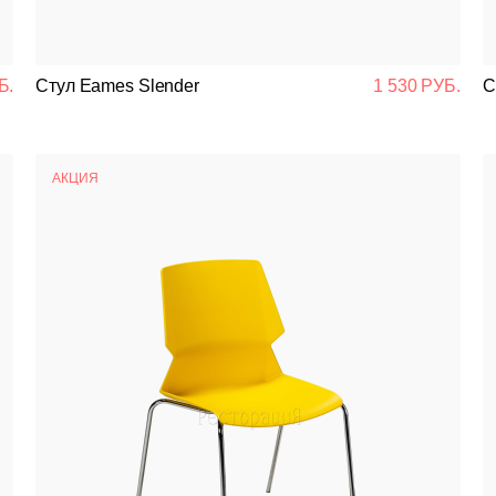
Подстолья
Стулья
Б.
Стул Eames Slender
1 530 РУБ.
С
Кресла
АКЦИЯ
Столешницы
Столы
Мягкая мебель
Мебель Loft
Мебель для улицы
Барные стойки