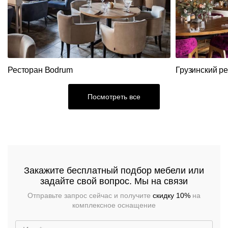
Акции
Вешалки
Складные
Станции
Диваны
Распродажа
столы
официанта
Перегородки
Мебель
Диваны
Столы
Стеновые
из
панели
ротанга
Ресторан Bodrum
Грузинский р
Кресла
Стулья
Посмотреть все
Ресторанный
текстиль
Столы,
столешницы,
подстолья
Прочее
Стулья
Закажите бесплатный подбор мебели или
задайте свой вопрос. Мы на связи
Отправьте запрос сейчас и получите
скидку 10%
на
комплексное оснащение