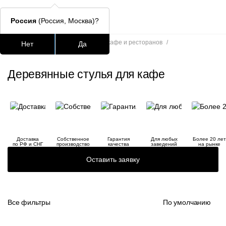
Россия
(Россия, Москва)?
Главная
/
Каталог
/
Стулья для кафе и ресторанов
/
Нет
Да
Деревянные стулья для кафе
Подстолья для стола
Столешницы
Столы
Стулья для
Деревянные стулья для кафе
Часто ищут
lars
ledger
Доставка
Собственное
Гарантия
Для любых
Более 20 лет
шафран
по РФ и СНГ
производство
качества
заведений
на рынке
Оставить заявку
окланд
Все фильтры
По умолчанию