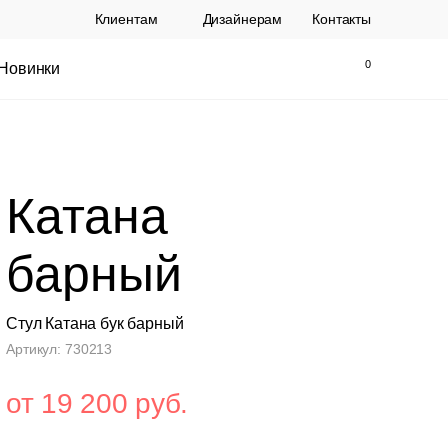
Клиентам
Дизайнерам
Контакты
Новинки
Найти
Закрыть
Катана
барный
Стул Катана бук барный
Артикул: 730213
ы Topalit Австрия
Стул Baxter СП
.
21 250 РУБ.
от 19 200 руб.