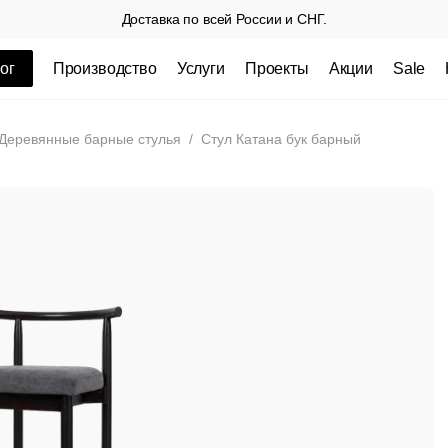
Доставка по всей России и СНГ.
ог
Производство
Услуги
Проекты
Акции
Sale
ные товары
Деревянные барные стулья
/
Стул Катана бук барный
 СП
Столешницы из пластика HPL,
Столешниц
кромка ПВХ
.
3 100 РУБ
3 432 РУБ.