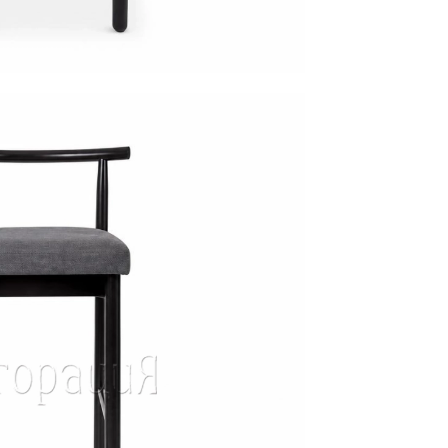
Подстолья
Фильтры
Стулья
Кресла
Применить
Столешницы
Сбросить
фильтр
Столы