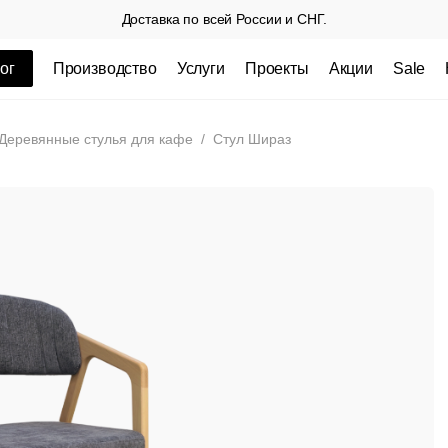
Доставка по всей России и СНГ.
ог
Производство
Услуги
Проекты
Акции
Sale
ные товары
Деревянные стулья для кафе
/
Стул Шираз
 СП
Столешницы из пластика HPL,
Столешниц
кромка ПВХ
.
3 100 РУБ
3 432 РУБ.