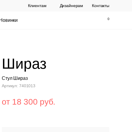
Клиентам
Дизайнерам
Контакты
Новинки
Найти
Закрыть
Шираз
Стул Шираз
Артикул: 7401013
от 18 300 руб.
ы Topalit Австрия
Стул Baxter СП
.
21 250 РУБ.