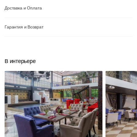
Доставка и Оплата
Гарантия и Возврат
В интерьере
Вернуться к
Подстолья
Клиентам
товару
Фильтры
Добавить
Выбор