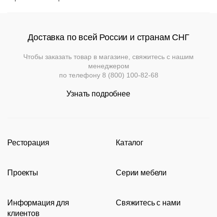
Доставка по всей России и странам СНГ
Чтобы заказать товар в магазине, свяжитесь с нашим
Вернуться к
менеджером
Подстолья
Клиентам
товару
по телефону
8 (800) 100-82-68
Фильтры
Добавить
Выбор
опций
Стулья
Дизайнерам
Узнать подробнее
О
Чугунные
может
компании
повлиять
Кресла
Контакты
Деревянные
на
Металлические
Применить
Производство
итоговую
Столешницы
Сбросить
Ресторация
Каталог
стоимоть
.
На
На
Деревянные
фильтр
Конечную
деревянном
Документы
металлокаркасе
Производство
Каталог
каркасе
цену
Столы
Для
Проекты
Серии мебели
Портфолио
Стулья
уточняйте
Нержавеющая
помещений
Доставка
Пластиковые
у
сталь
Акции
Современные рестораны
Кресла
Loft
Мягкая
На
и
На
менеджера
мебель
металлическом
деревянном
оплата
Информация для
Свяжитесь с нами
Новости
Классические рестораны
Мягкая мебель
Tolix
Для
каркасе
Барные
основании
Пластиковые
улицы
клиентов