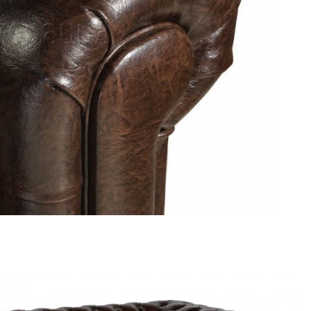
Банкетная мебель
Аксессуары
Аксессуары
Акции
Дополнительные
подушки
Распродажа
Стёжка
Каретная
Пикировка
через
пуговицу
Прошивка