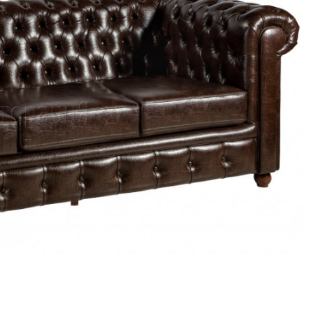
Прошивка
и
пикировка
Выбрать
ножки
Деревянные
Барные
Стилизация