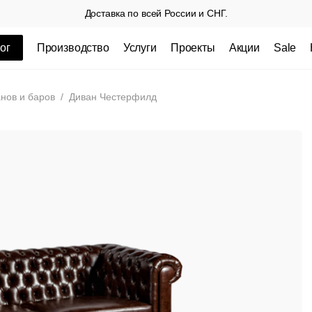
Доставка по всей России и СНГ.
ог
Производство
Услуги
Проекты
Акции
Sale
ные товары
нов и баров
/
Диван Честерфилд
 СП
Столешницы из пластика HPL,
Столешниц
кромка ПВХ
.
3 100 РУБ
3 432 РУБ.