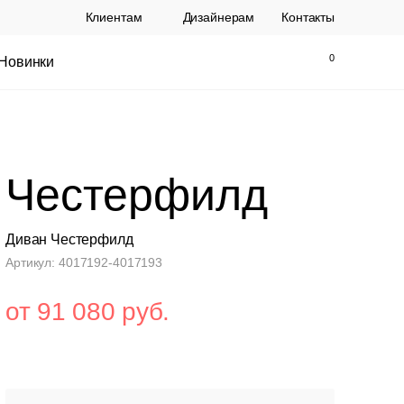
Клиентам
Дизайнерам
Контакты
Новинки
Найти
Закрыть
Честерфилд
Диван Честерфилд
Артикул: 4017192-4017193
от 91 080 руб.
ы Topalit Австрия
Стул Baxter СП
.
21 250 РУБ.