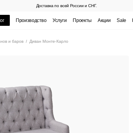
Доставка по всей России и СНГ.
ог
Производство
Услуги
Проекты
Акции
Sale
ные товары
нов и баров
/
Диван Монте-Карло
 СП
Столешницы из пластика HPL,
Столешниц
кромка ПВХ
.
3 100 РУБ
3 432 РУБ.