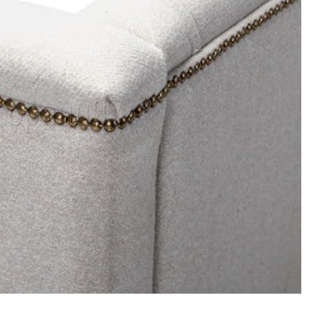
Выбрать
цоколь
Выбрать
цоколь
Выбрать
ножки
Деревянные
Хромированные
Металлические