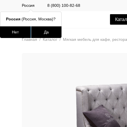
Россия
8 (800) 100-82-68
Россия
(Россия, Москва)?
Катал
Нет
Да
Часто ищут
Популяр
Главная
/
Каталог
/
Мягкая мебель для кафе, рестора
lars
ledger
окланд
шафран
Стул Alen
12 500 РУБ