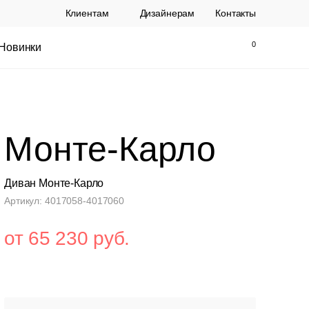
Клиентам
Дизайнерам
Контакты
Новинки
Найти
Закрыть
Монте-Карло
Диван Монте-Карло
Артикул: 4017058-4017060
от 65 230 руб.
ы Topalit Австрия
Стул Baxter СП
.
21 250 РУБ.