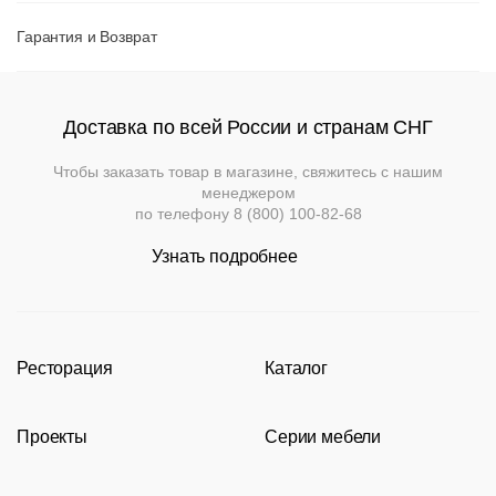
Гарантия и Возврат
Доставка по всей России и странам СНГ
Вернуться к
Чтобы заказать товар в магазине, свяжитесь с нашим
Подстолья
Клиентам
товару
менеджером
Фильтры
Добавить
Выбор
по телефону
8 (800) 100-82-68
опций
Стулья
Дизайнерам
О
Чугунные
может
Узнать подробнее
компании
повлиять
Кресла
Контакты
Деревянные
на
Металлические
Применить
Производство
итоговую
Столешницы
Сбросить
стоимоть
.
На
На
Деревянные
Ресторация
Каталог
фильтр
Конечную
деревянном
Документы
металлокаркасе
каркасе
цену
Столы
Производство
Каталог
Для
уточняйте
Нержавеющая
помещений
Доставка
Проекты
Серии мебели
Портфолио
Стулья
Пластиковые
у
сталь
Мягкая
На
и
На
менеджера
мебель
Акции
Современные рестораны
Кресла
Loft
металлическом
деревянном
оплата
Для
каркасе