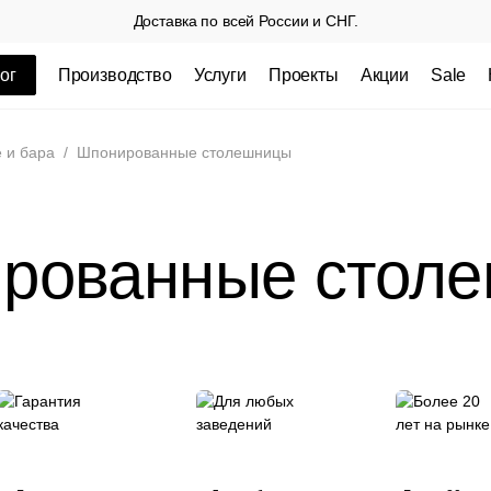
Доставка по всей России и СНГ.
ог
Производство
Услуги
Проекты
Акции
Sale
ные товары
 и бара
/
Шпонированные столешницы
рованные стол
 СП
Столешницы из пластика HPL,
Столешниц
кромка ПВХ
.
3 100 РУБ
3 432 РУБ.