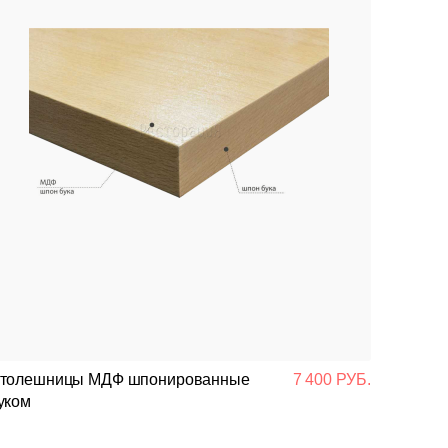
толешницы МДФ шпонированные
7 400 РУБ.
уком