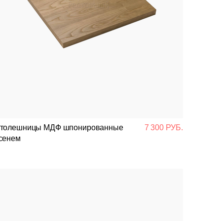
толешницы МДФ шпонированные
7 300 РУБ.
сенем