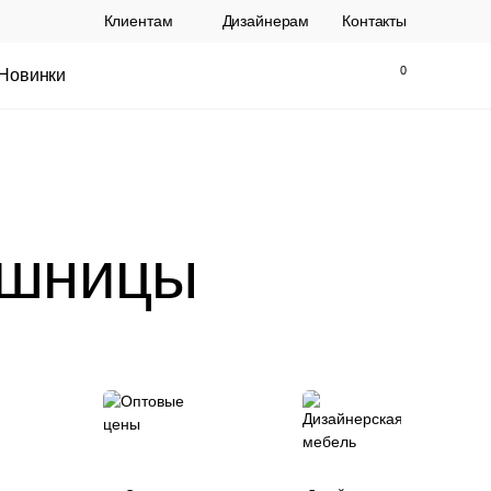
Клиентам
Дизайнерам
Контакты
Новинки
Найти
Закрыть
ешницы
ы Topalit Австрия
Стул Baxter СП
.
21 250 РУБ.