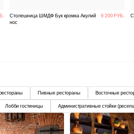
Подстолья
Б.
Столешница ШМДФ Бук кромка Акулий
9 200 РУБ.
С
Стулья
нос
Кресла
Столешницы
Столы
Мягкая мебель
 рестораны
Пивные рестораны
Восточные рест
Мебель Loft
Лобби гостиницы
Административные стойки (ресеп
Мебель для улицы
Барные стойки