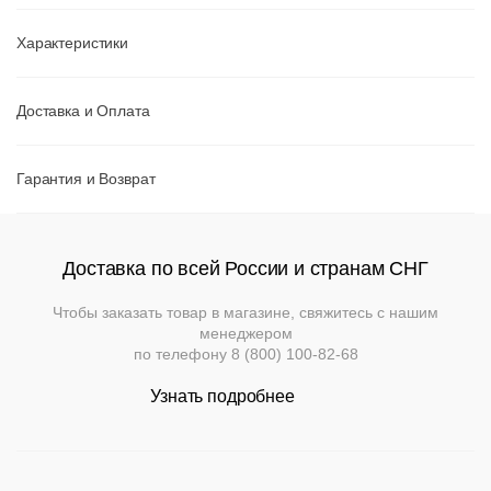
Характеристики
Доставка и Оплата
Гарантия и Возврат
Вернуться к
Подстолья
Клиентам
товару
Фильтры
Доставка по всей России и странам СНГ
Добавить
Выбор
опций
Стулья
Дизайнерам
О
Чугунные
Чтобы заказать товар в магазине, свяжитесь с нашим
может
компании
менеджером
повлиять
по телефону
8 (800) 100-82-68
Кресла
Контакты
Выбери
Деревянные
на
Металлические
Применить
свой
Производство
итоговую
Узнать подробнее
цвет
Столешницы
Сбросить
стоимоть
.
На
На
Деревянные
фильтр
Конечную
деревянном
Документы
металлокаркасе
Ceramic
каркасе
цену
Столы
Для
уточняйте
Нержавеющая