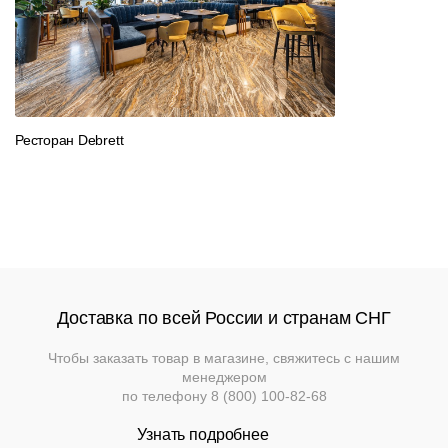
улицы
кресла
По
Фильтры
Барные
умолчанию
Банкетки
Лизинг
столы
Барные
Стулья
Подстолья
стойки
1
Скачать
Кресла
категория
каталог
Кресла
(Моно
Банкетная
Столы
Барные
Ресторан Debrett
мебель
цвета)
стойки
Пуфы
Подстолья
Диваны
Аксессуары
Круглые
Стойки
столы
ресепшн
Столы
Акции
Вешалки
Складные
Станции
Диваны
Распродажа
столы
официанта
Перегородки
Доставка по всей России и странам СНГ
860_Sei
879_
Мебель
Диваны
Столы
Стеновые
из
Чтобы заказать товар в магазине, свяжитесь с нашим
Подробнее
Подр
панели
ротанга
менеджером
по телефону
8 (800) 100-82-68
Кресла
Стулья
Ресторанный
Узнать подробнее