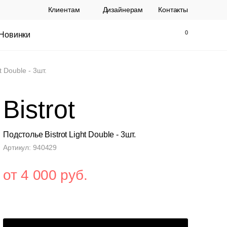
Клиентам
Дизайнерам
Контакты
Новинки
Найти
Закрыть
t Double - 3шт.
Bistrot
Подстолье Bistrot Light Double - 3шт.
Артикул: 940429
от 4 000 руб.
ы Topalit Австрия
Стул Baxter СП
.
21 250 РУБ.