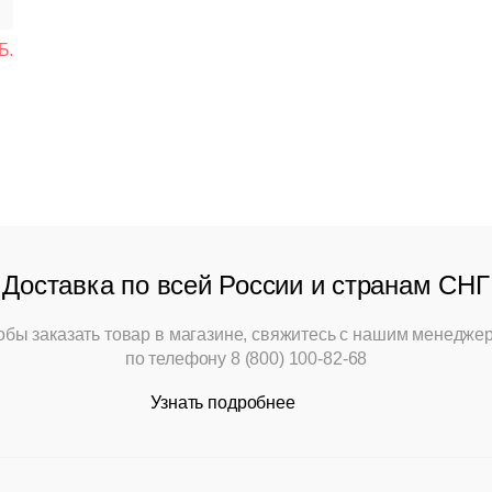
Мебель Loft
Б.
Мебель для улицы
Барные стойки
Банкетная мебель
Аксессуары
Доставка по всей России и странам СНГ
Акции
обы заказать товар в магазине, свяжитесь с нашим менедже
Распродажа
по телефону
8 (800) 100-82-68
Узнать подробнее