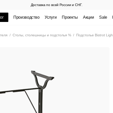
Доставка по всей России и СНГ.
ог
Производство
Услуги
Проекты
Акции
Sale
ные товары
теля
/
Столы, столешницы и подстолья %
/
Подстолье Bistrot Ligh
 СП
Столешницы из пластика HPL,
Столешниц
кромка ПВХ
.
3 100 РУБ
3 432 РУБ.