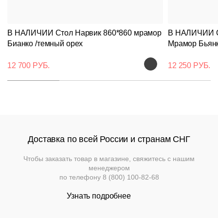
Вернуться к
Подстолья
Клиентам
товару
Фильтры
Добавить
Выбор
В НАЛИЧИИ Стол Нарвик 860*860 мрамор
В НАЛИЧИИ Ст
опций
Стулья
Дизайнерам
О
Чугунные
Бианко /темный орех
Мрамор Бьян
может
компании
повлиять
Кресла
Контакты
Деревянные
на
Металлические
12 700 РУБ.
12 250 РУБ.
Применить
Производство
итоговую
Столешницы
Сбросить
стоимоть
.
На
На
Деревянные
фильтр
Конечную
деревянном
Документы
металлокаркасе
каркасе
цену
Столы
Для
уточняйте
Нержавеющая
помещений
Доставка
Пластиковые
у
сталь
Мягкая
На
и
На
менеджера
Доставка по всей России и странам СНГ
мебель
металлическом
деревянном
оплата
Для
каркасе
Барные
основании
Пластиковые
улицы
Чтобы заказать товар в магазине, свяжитесь с нашим
Мебель
Диваны
менеджером
Гарантии
Loft
по телефону
8 (800) 100-82-68
На
Барные
металлическом
Модульные
Политика
Узнать подробнее
Мебель
основании
Стулья
системы
возврата
для
и
улицы
кресла