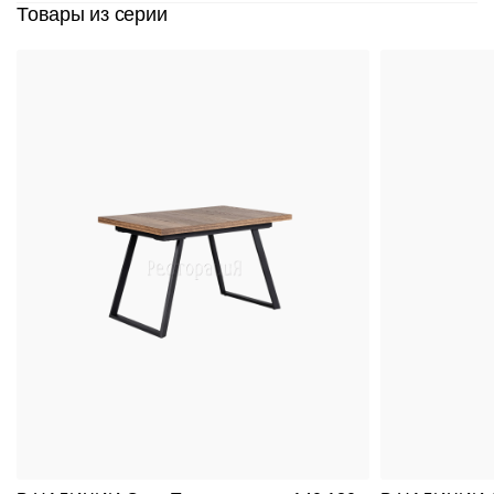
Товары из серии
Вернуться к
Подстолья
Клиентам
товару