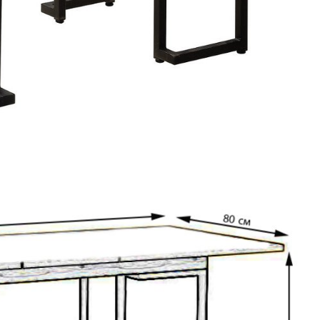
Подстолья
Фильтры
Стулья
Кресла
Применить
Столешницы
Сбросить
фильтр
Столы
Мягкая мебель
Мебель Loft
Мебель для улицы
Барные стойки