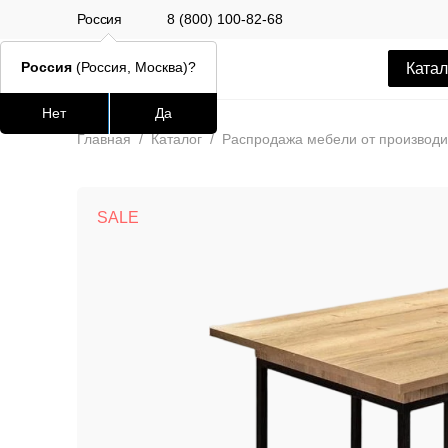
Россия
8 (800) 100-82-68
Россия
(Россия, Москва)?
Катал
Нет
Да
Часто ищут
Популяр
Главная
/
Каталог
/
Распродажа мебели от производи
lars
SALE
ledger
шафран
окланд
Стул Alen
12 500 РУБ