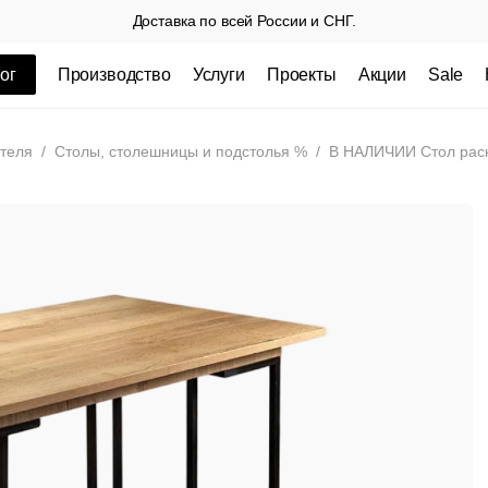
Доставка по всей России и СНГ.
ог
Производство
Услуги
Проекты
Акции
Sale
ные товары
теля
/
Столы, столешницы и подстолья %
/
В НАЛИЧИИ Стол раск
 СП
Столешницы из пластика HPL,
Столешниц
кромка ПВХ
.
3 100 РУБ
3 432 РУБ.