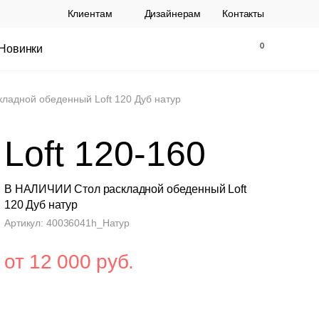
Клиентам
Дизайнерам
Контакты
Новинки
Найти
Закрыть
ладной обеденный Loft 120 Дуб натур
Loft 120-160
В НАЛИЧИИ Стол раскладной обеденный Loft
120 Дуб натур
Артикул: 40036041h_Натур
ы Topalit Австрия
Стул Baxter СП
от 12 000 руб.
.
21 250 РУБ.