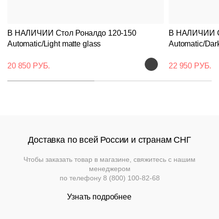
Вернуться к
Подстолья
Клиентам
товару
Фильтры
Добавить
Выбор
В НАЛИЧИИ Стол Роналдо 120-150
В НАЛИЧИИ С
опций
Стулья
Дизайнерам
О
Чугунные
Automatic/Light matte glass
Automatic/Dark
может
компании
повлиять
Кресла
Контакты
Деревянные
на
Металлические
20 850 РУБ.
22 950 РУБ.
Применить
Производство
итоговую
Столешницы
Сбросить
стоимоть
.
На
На
Деревянные
фильтр
Конечную
деревянном
Документы
металлокаркасе
каркасе
цену
Столы
Для
уточняйте
Нержавеющая
помещений
Доставка
Пластиковые
у
сталь
Мягкая
На
и
На
менеджера
Доставка по всей России и странам СНГ
мебель
металлическом
деревянном
оплата
Для
каркасе
Барные
основании
Пластиковые
улицы
Чтобы заказать товар в магазине, свяжитесь с нашим
Мебель
Диваны
менеджером
Гарантии
Loft
по телефону
8 (800) 100-82-68
На
Барные
металлическом
Модульные
Политика
Узнать подробнее
Мебель
основании
Стулья
системы
возврата
для
и
улицы
кресла