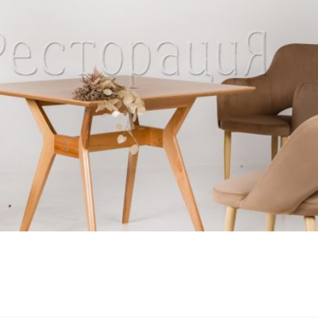
Стулья
Кресла
Применить
Столешницы
Сбросить
фильтр
Столы
Мягкая мебель
Мебель Loft
Мебель для улицы
Барные стойки
Банкетная мебель