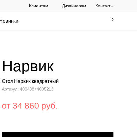
Клиентам
Дизайнерам
Контакты
Новинки
Найти
Закрыть
Нарвик
Стол Нарвик квадратный
Артикул: 400438+4005213
от 34 860 руб.
ы Topalit Австрия
Стул Baxter СП
.
21 250 РУБ.