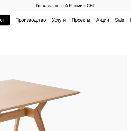
Доставка по всей России и СНГ.
ог
Производство
Услуги
Проекты
Акции
Sale
ные товары
 СП
Столешницы из пластика HPL,
Столешниц
кромка ПВХ
.
3 100 РУБ
3 432 РУБ.