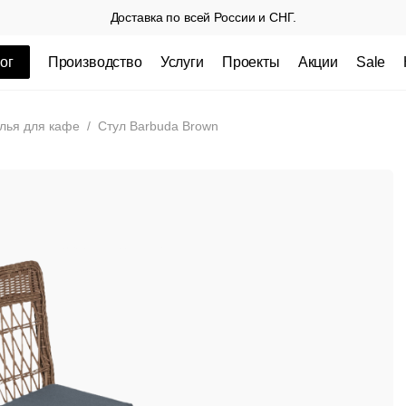
Доставка по всей России и СНГ.
ог
Производство
Услуги
Проекты
Акции
Sale
ные товары
лья для кафе
/
Стул Barbuda Brown
 СП
Столешницы из пластика HPL,
Столешниц
кромка ПВХ
.
3 100 РУБ
3 432 РУБ.