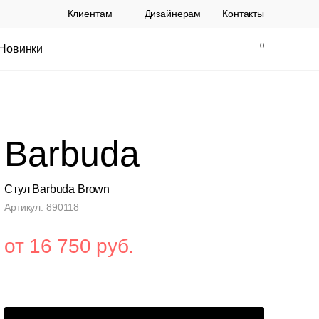
Клиентам
Дизайнерам
Контакты
Новинки
Найти
Закрыть
Barbuda
Стул Barbuda Brown
Артикул: 890118
от 16 750 руб.
ы Topalit Австрия
Стул Baxter СП
.
21 250 РУБ.