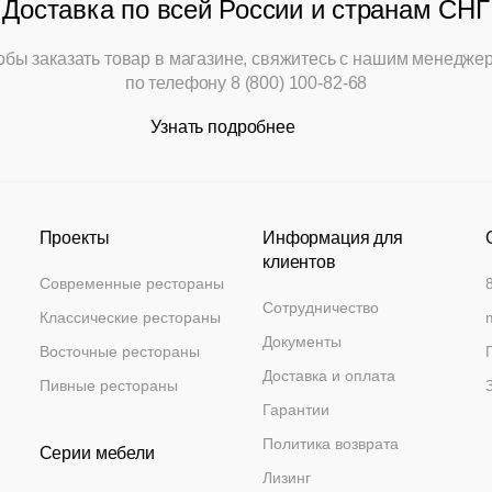
фильтр
Доставка по всей России и странам СНГ
Столы
обы заказать товар в магазине, свяжитесь с нашим менедже
Мягкая мебель
по телефону
8 (800) 100-82-68
Узнать подробнее
Мебель Loft
Мебель для улицы
Проекты
Информация для
Барные стойки
клиентов
Современные рестораны
Банкетная мебель
Сотрудничество
Классические рестораны
Документы
Аксессуары
Восточные рестораны
Доставка и оплата
Пивные рестораны
Акции
Гарантии
Политика возврата
Серии мебели
Распродажа
Лизинг