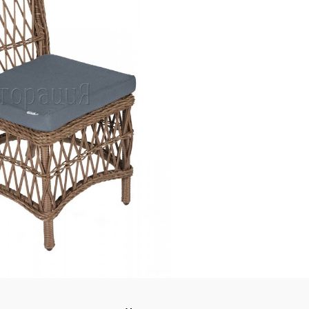
Подстолья
Фильтры
Стулья
Кресла
Применить
Столешницы
Сбросить