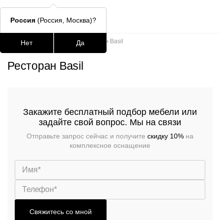
Россия
(Россия, Москва)?
Главная
/
Портфолио
/
Ресторан Basil
Нет
Да
Подстолья для стола
Столешницы
Столы
Стулья для
Ресторан Basil
Часто ищут
lars
Закажите бесплатный подбор мебели или
задайте свой вопрос. Мы на связи
ledger
Отправьте запрос сейчас и получите
скидку 10%
на
шафран
комплексное оснащение
окланд
Свяжитесь со мной