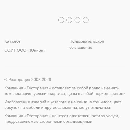
Политика возврата
Распродажа
8 (800) 100-82-68
Лизинг
+7 (812) 317-02-32
+7 (776) 007-04-78
msc@restoracia.ru
Мебель на заказ
spb@restoracia.ru
info@therestoracia.kz
Реквизиты
Каталог PDF
Каталог
Пользовательское
соглашение
СОУТ ООО «Юнион»
© Ресторация 2003-2026
Компания «Ресторация» оставляет за собой право изменять
комплектацию, условия сервиса, цены в любой период времени
Изображения изделий в каталоге и на сайте, в том числе цвет,
рисунок на мебели и другие элементы, могут отличаться
Компания «Ресторация» не несет ответственности за услуги,
предоставляемые сторонними организациями