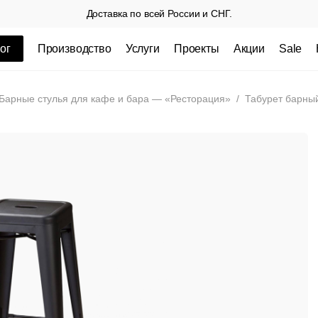
Доставка по всей России и СНГ.
ог
Производство
Услуги
Проекты
Акции
Sale
ные товары
Барные стулья для кафе и бара — «Ресторация»
/
Табурет барный
 СП
Столешницы из пластика HPL,
Столешниц
кромка ПВХ
.
3 100 РУБ
3 432 РУБ.