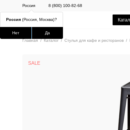
Россия
8 (800) 100-82-68
Россия
(Россия, Москва)?
Катал
Нет
Да
Часто ищут
Популяр
Главная
/
Каталог
/
Стулья для кафе и ресторанов
/
lars
SALE
ledger
шафран
окланд
Стул Alen
12 500 РУБ