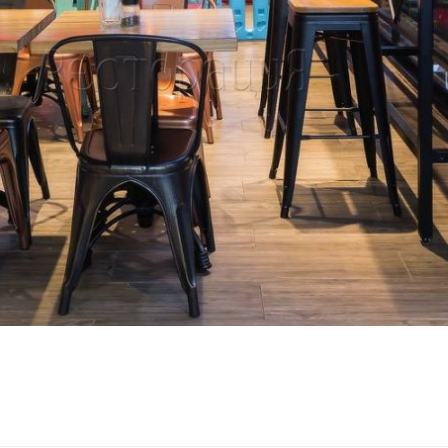
Подстолья
Фильтры
Стулья
Кресла
Применить
Столешницы
Сбросить
фильтр
Столы
Мягкая мебель
Мебель Loft
Мебель для улицы
Барные стойки