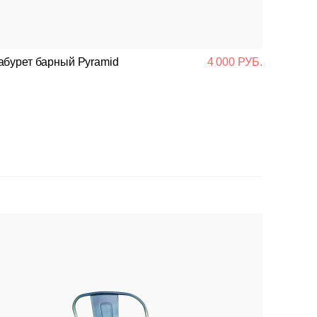
абурет барный Pyramid
4 000 РУБ.
Табурет
SALE