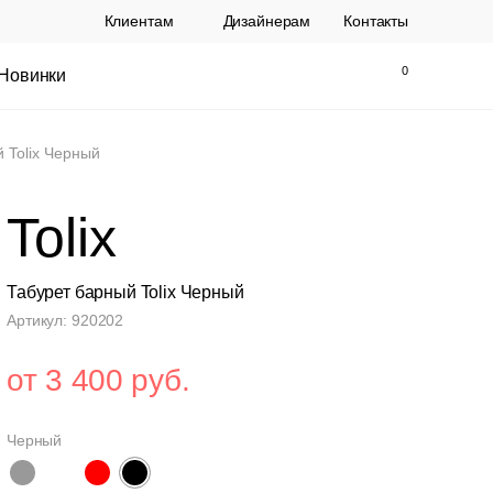
Клиентам
Дизайнерам
Контакты
Новинки
Найти
Закрыть
 Tolix Черный
Tolix
Табурет барный Tolix Черный
Артикул: 920202
от 3 400 руб.
ы Topalit Австрия
Стул Baxter СП
.
21 250 РУБ.
Черный