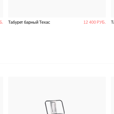
Б.
Табурет барный Техас
12 400 РУБ.
Т