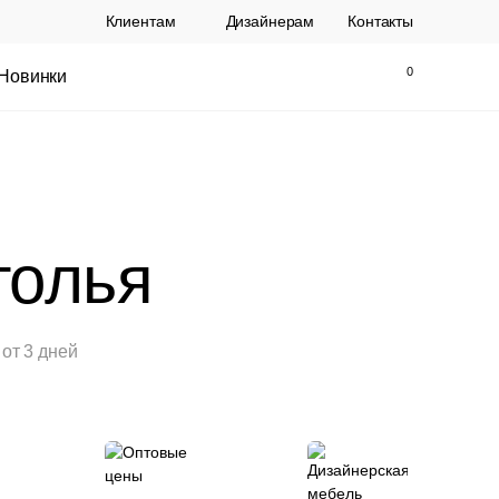
Клиентам
Дизайнерам
Контакты
Новинки
Найти
Закрыть
толья
от 3 дней
ы Topalit Австрия
Стул Baxter СП
.
21 250 РУБ.