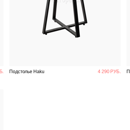
Б.
Подстолье Haku
4 290 РУБ.
П