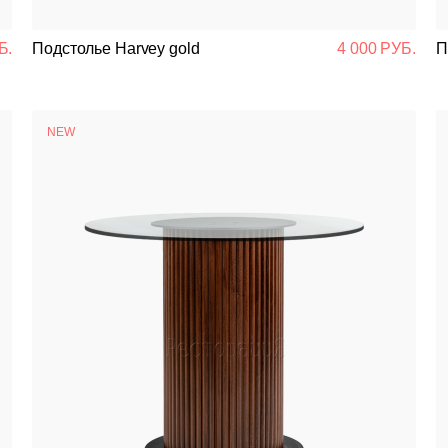
Подстолья
Б.
Подстолье Harvey gold
4 000 РУБ.
П
Стулья
Кресла
NEW
Столешницы
Столы
Мягкая мебель
Мебель Loft
Мебель для улицы
Барные стойки