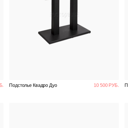
Б.
Подстолье Квадро Дуо
10 500 РУБ.
П