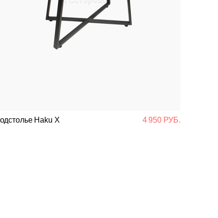
одстолье Haku X
4 950 РУБ.