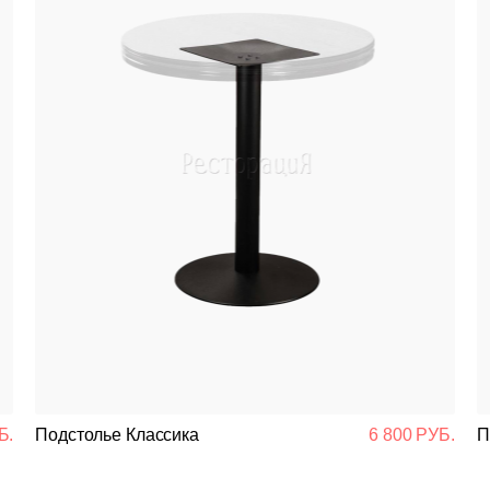
Б.
Подстолье Классика
6 800 РУБ.
П