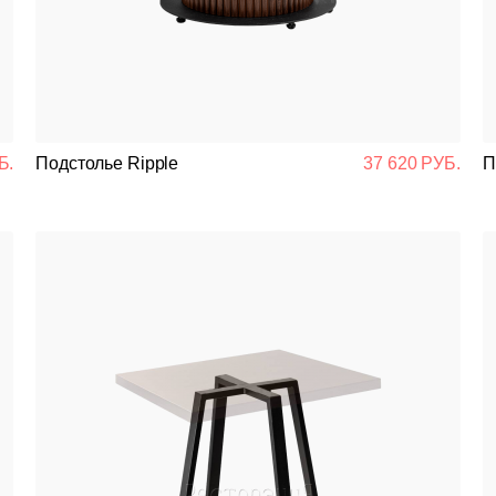
Банкетная мебель
Аксессуары
Акции
Б.
Подстолье Ripple
37 620 РУБ.
П
Распродажа