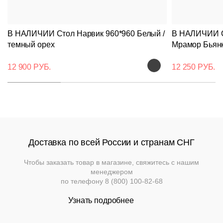
Вернуться к
Подстолья
Клиентам
товару
Фильтры
Добавить
Выбор
В НАЛИЧИИ Стол Нарвик 960*960 Белый /
В НАЛИЧИИ Ст
опций
Стулья
Дизайнерам
О
Чугунные
темный орех
Мрамор Бьян
может
компании
повлиять
Кресла
Контакты
Деревянные
на
Металлические
12 900 РУБ.
12 250 РУБ.
Применить
Производство
итоговую
Столешницы
Сбросить
стоимоть
.
На
На
Деревянные
фильтр
Конечную
деревянном
Документы
металлокаркасе
каркасе
цену
Столы
Для
уточняйте
Нержавеющая
помещений
Доставка
Пластиковые
у
сталь
Мягкая
На
и
На
менеджера
Доставка по всей России и странам СНГ
мебель
металлическом
деревянном
оплата
Для
каркасе
Барные
основании
Пластиковые
улицы
Чтобы заказать товар в магазине, свяжитесь с нашим
Мебель
Диваны
менеджером
Гарантии
Loft
по телефону
8 (800) 100-82-68
На
Барные
металлическом
Модульные
Политика
Узнать подробнее
Мебель
основании
Стулья
системы
возврата
для
и
улицы
кресла