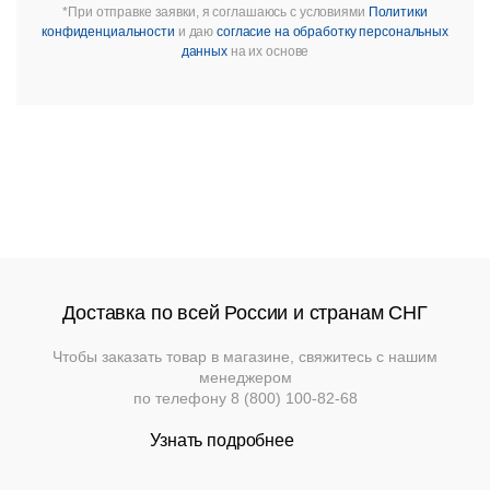
Вешалки
*При отправке заявки, я соглашаюсь с условиями
Политики
конфиденциальности
и даю
согласие на обработку персональных
Складные
Станции
Диваны
данных
на их основе
Распродажа
столы
официанта
Перегородки
Мебель
Диваны
Столы
Стеновые
из
панели
ротанга
Кресла
Стулья
Ресторанный
текстиль
Столы,
столешницы,
подстолья
Прочее
Доставка по всей России и странам СНГ
Стулья
Чтобы заказать товар в магазине, свяжитесь с нашим
менеджером
по телефону
8 (800) 100-82-68
Узнать подробнее