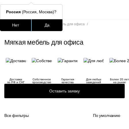
Россия
(Россия, Москва)?
Главная
/
Каталог
/
Мягкая мебель для офиса
/
Нет
Да
Мягкая мебель для офиса
Подстолья для стола
Столешницы
Столы
Стулья для
Мягкая мебель для офиса
Часто ищут
lars
ledger
Доставка
Собственное
Гарантия
Для любых
Более 20 лет
шафран
по РФ и СНГ
производство
качества
заведений
на рынке
Оставить заявку
окланд
Все фильтры
По умолчанию