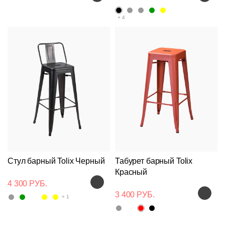
+ 4
Стул барный Tolix Черный
Табурет барный Tolix
Красный
4 300 РУБ.
3 400 РУБ.
+ 1
Подстолья
Клиентам