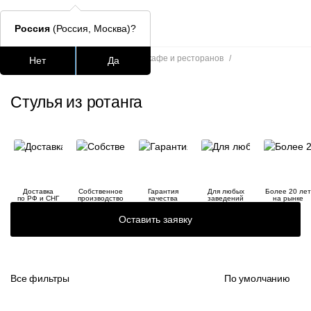
Россия
(Россия, Москва)?
Главная
/
Каталог
/
Стулья для кафе и ресторанов
/
Нет
Да
Стулья из ротанга
Подстолья для стола
Столешницы
Столы
Стулья для
Стулья из ротанга
Часто ищут
lars
ledger
Доставка
Собственное
Гарантия
Для любых
Более 20 лет
шафран
по РФ и СНГ
производство
качества
заведений
на рынке
Оставить заявку
окланд
Все фильтры
По умолчанию