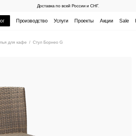
Доставка по всей России и СНГ.
ог
Производство
Услуги
Проекты
Акции
Sale
ные товары
лья для кафе
/
Стул Борнео G
 СП
Столешницы из пластика HPL,
Столешниц
кромка ПВХ
.
3 100 РУБ
3 432 РУБ.