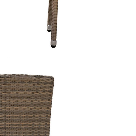
Подстолья
Фильтры
Стулья
Кресла
Применить
Столешницы
Сбросить
фильтр
Столы
Мягкая мебель
Мебель Loft
Мебель для улицы
Барные стойки