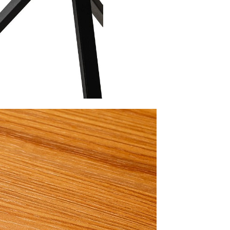
Подстолья
Фильтры
Стулья
Кресла
Применить
Столешницы
Сбросить
фильтр
Столы
Мягкая мебель
Мебель Loft
Мебель для улицы
Барные стойки