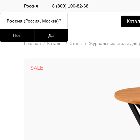
Россия
8 (800) 100-82-68
Россия
(Россия, Москва)?
Катал
Нет
Да
Часто ищут
Популяр
Главная
/
Каталог
/
Столы
/
Журнальные столы для 
lars
SALE
ledger
шафран
окланд
Стул Alen
12 500 РУБ