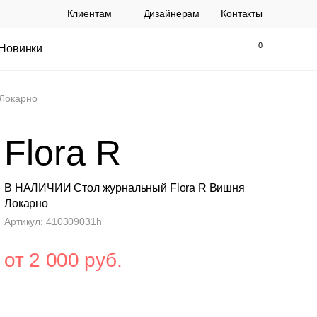
Клиентам
Дизайнерам
Контакты
Новинки
Найти
Закрыть
Локарно
Flora R
В НАЛИЧИИ Стол журнальный Flora R Вишня
Локарно
Артикул: 410309031h
ы Topalit Австрия
Стул Baxter СП
от 2 000 руб.
.
21 250 РУБ.