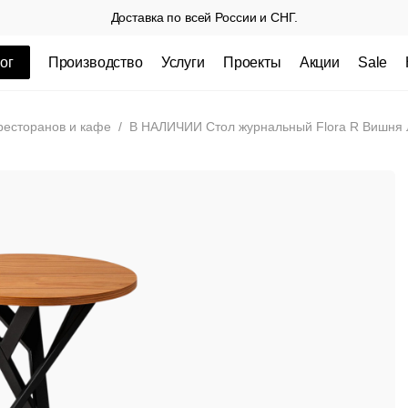
Доставка по всей России и СНГ.
ог
Производство
Услуги
Проекты
Акции
Sale
ные товары
ресторанов и кафе
/
В НАЛИЧИИ Стол журнальный Flora R Вишня 
 СП
Столешницы из пластика HPL,
Столешниц
кромка ПВХ
.
3 100 РУБ
3 432 РУБ.