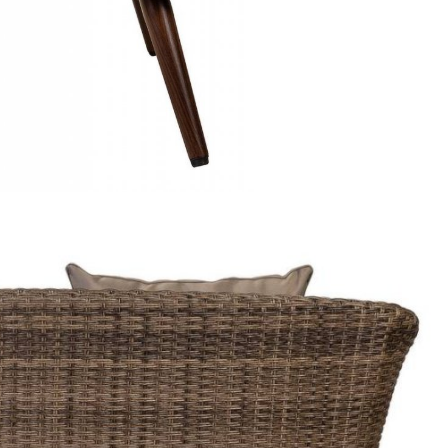
Подстолья
Фильтры
Стулья
Кресла
Применить
Столешницы
Сбросить
фильтр
Столы
Мягкая мебель
Мебель Loft
Мебель для улицы
Барные стойки