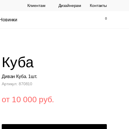
Клиентам
Дизайнерам
Контакты
Новинки
Найти
Закрыть
Куба
Диван Куба. 1шт.
Артикул: 870810
от 10 000 руб.
ы Topalit Австрия
Стул Baxter СП
.
21 250 РУБ.