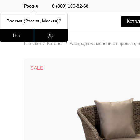
Россия
8 (800) 100-82-68
Россия
(Россия, Москва)?
Катал
Нет
Да
Часто ищут
Популяр
Главная
/
Каталог
/
Распродажа мебели от производи
lars
SALE
ledger
шафран
окланд
Стул Alen
12 500 РУБ