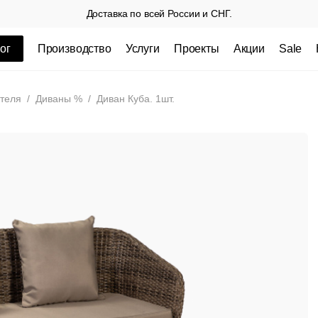
Доставка по всей России и СНГ.
ог
Производство
Услуги
Проекты
Акции
Sale
ные товары
теля
/
Диваны %
/
Диван Куба. 1шт.
 СП
Столешницы из пластика HPL,
Столешниц
кромка ПВХ
.
3 100 РУБ
3 432 РУБ.