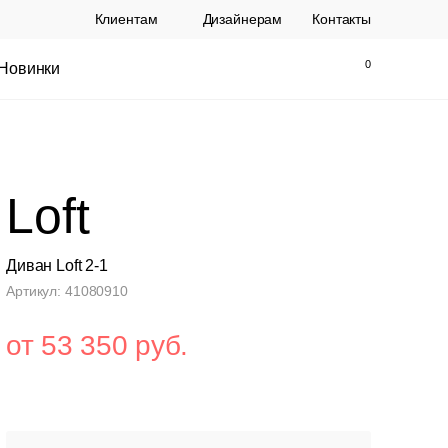
Клиентам
Дизайнерам
Контакты
Новинки
Найти
Закрыть
Loft
Диван Loft 2-1
Артикул: 41080910
от 53 350 руб.
ы Topalit Австрия
Стул Baxter СП
.
21 250 РУБ.