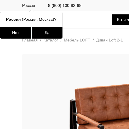
Россия
8 (800) 100-82-68
Россия
(Россия, Москва)?
Катал
Нет
Да
Часто ищут
Популяр
Главная
/
Каталог
/
Мебель LOFT
/
Диван Loft 2-1
lars
ledger
шафран
окланд
Стул Alen
12 500 РУБ