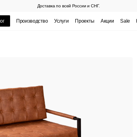
Доставка по всей России и СНГ.
ог
Производство
Услуги
Проекты
Акции
Sale
ные товары
 СП
Столешницы из пластика HPL,
Столешниц
кромка ПВХ
.
3 100 РУБ
3 432 РУБ.