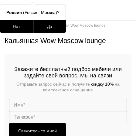
Россия
(Россия, Москва)?
Главная
/
Портфолио
/
Кальянная Wow Moscow lounge
Нет
Да
Подстолья для стола
Столешницы
Столы
Стулья для
Кальянная Wow Moscow lounge
Часто ищут
lars
Закажите бесплатный подбор мебели или
задайте свой вопрос. Мы на связи
ledger
Отправьте запрос сейчас и получите
скидку 10%
на
шафран
комплексное оснащение
окланд
Свяжитесь со мной