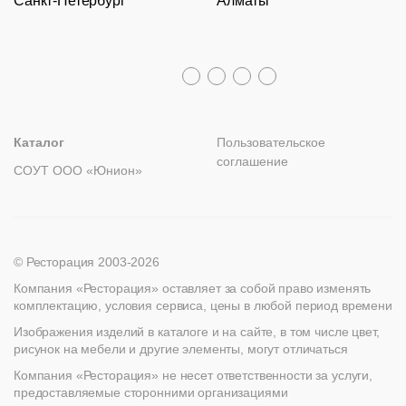
Санкт-Петербург
Алматы
Гарантии
Пн – Пт с 09:30 до 18:00
Столы
Политика возврата
Распродажа
8 (800) 100-82-68
Лизинг
+7 (812) 317-02-32
+7 (776) 007-04-78
msc@restoracia.ru
Мебель на заказ
spb@restoracia.ru
info@therestoracia.kz
Реквизиты
Каталог PDF
Каталог
Пользовательское
соглашение
СОУТ ООО «Юнион»
© Ресторация 2003-2026
Компания «Ресторация» оставляет за собой право изменять
комплектацию, условия сервиса, цены в любой период времени
Изображения изделий в каталоге и на сайте, в том числе цвет,
рисунок на мебели и другие элементы, могут отличаться
Компания «Ресторация» не несет ответственности за услуги,
предоставляемые сторонними организациями